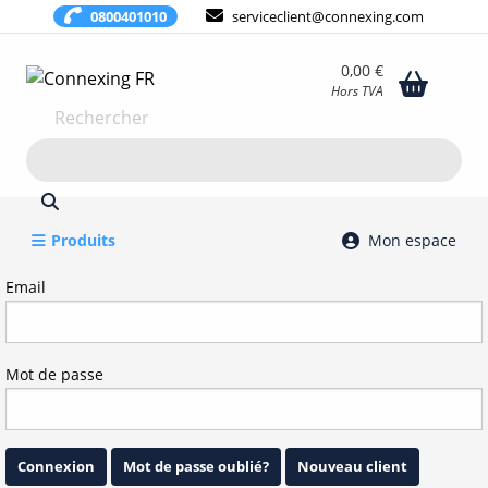
0800401010
serviceclient@connexing.com
0,00 €
Hors TVA
Rechercher
Produits
Mon espace
Connexion
Email
Mot de passe
Connexion
Mot de passe oublié?
Nouveau client