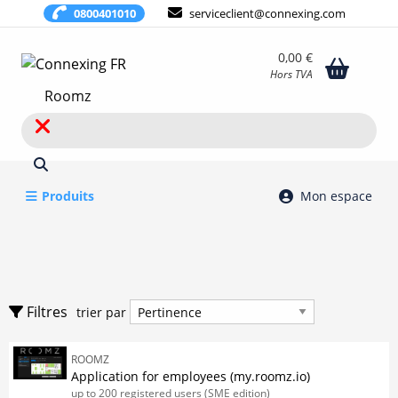
0800401010
serviceclient@connexing.com
0,00 €
Hors TVA
Rechercher
Produits
Mon espace
Accessoires
Flex Office
trier par
Filtres
trier par
Logiciels
ROOMZ
Afficher uniquement
Afficher uniquement
Application for employees (my.roomz.io)
up to 200 registered users (SME edition)
En stock