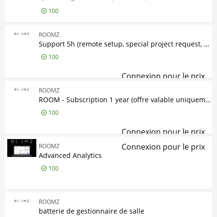
100
Marque
Marque
Connexion pour le prix
ROOMZ
30
App
ROOMZ
Etat/condition produit
Support 5h (remote setup, special project request, etc.)
Etat/condition produit
100
Nouveau
30
Gamme de produits
Connexion pour le prix
Sup
Gamme de produits
ROOMZ
ROOMZ
3
ROOM - Subscription 1 year (offre valable uniquement lors d'un renouvellement de licence)
Modèle
Modèle
100
Sensor
1
Connexion pour le prix
Connexion pour le prix
ROOMZ
Adv
Advanced Analytics
100
ROOMZ
batterie de gestionnaire de salle