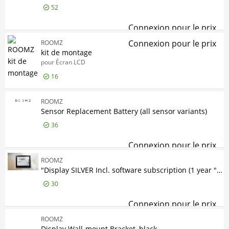
52
Connexion pour le prix
bat
Connexion pour le prix
ROOMZ
kit
kit de montage
pour Écran LCD
16
ROOMZ
Sensor Replacement Battery (all sensor variants)
36
Connexion pour le prix
Sen
ROOMZ
"Display SILVER Incl. software subscription (1 year ""ROOM BASIC"")"
30
Connexion pour le prix
"Di
ROOMZ
Display Wall-mount Bracket, black