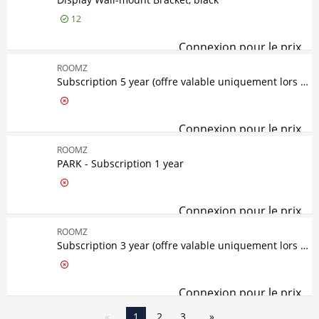
12
Connexion pour le prix
Dis
ROOMZ
Subscription 5 year (offre valable uniquement lors d'un renouvellement de licence)
Connexion pour le prix
ROOMZ
PARK - Subscription 1 year
Connexion pour le prix
PAR
ROOMZ
Subscription 3 year (offre valable uniquement lors d'un renouvellement de licence)
Connexion pour le prix
1
2
3