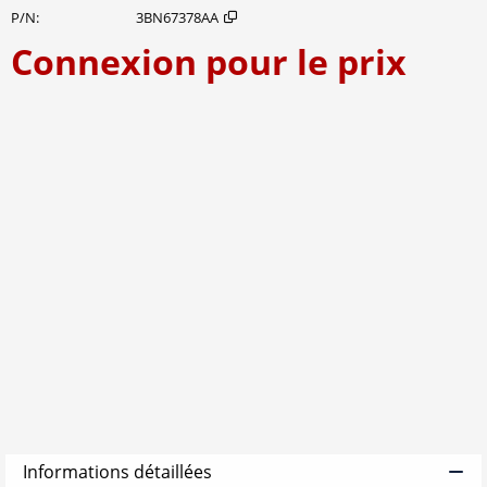
P/N
3BN67378AA
Connexion pour le prix
Ajout
Informations détaillées