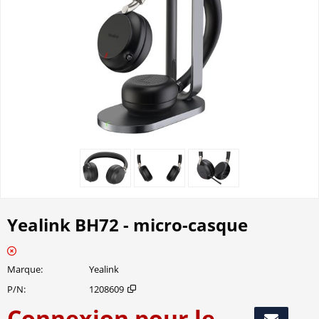
Yealink BH72 - micro-casque
Marque
Yealink
P/N
1208609
Connexion pour le
Ajouter au 